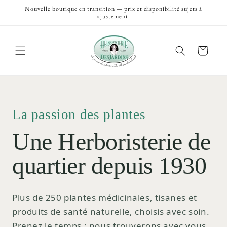
et
Nouvelle boutique en transition — prix et disponibilité sujets à
passer
ajustement.
au
contenu
Panier
La passion des plantes
Une Herboristerie de
quartier depuis 1930
Plus de 250 plantes médicinales, tisanes et
produits de santé naturelle, choisis avec soin.
Prenez le temps ; nous trouverons avec vous