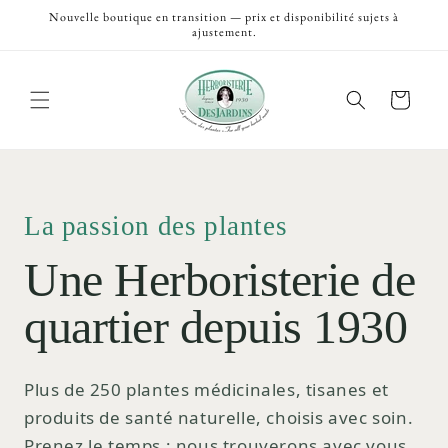
et
Nouvelle boutique en transition — prix et disponibilité sujets à
passer
ajustement.
au
contenu
Panier
La passion des plantes
Une Herboristerie de
quartier depuis 1930
Plus de 250 plantes médicinales, tisanes et
produits de santé naturelle, choisis avec soin.
Prenez le temps ; nous trouverons avec vous