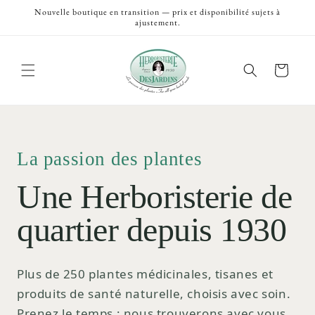
et
Nouvelle boutique en transition — prix et disponibilité sujets à
passer
ajustement.
au
contenu
Panier
La passion des plantes
Une Herboristerie de
quartier depuis 1930
Plus de 250 plantes médicinales, tisanes et
produits de santé naturelle, choisis avec soin.
Prenez le temps ; nous trouverons avec vous