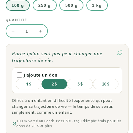
100 g
250 g
500 g
1 kg
QUANTITÉ
Quantité
Réduire
Augmenter
la
la
quantité
quantité
de
de
Parce qu'un seul pas peut changer une
Barbe
Barbe
trajectoire de vie.
de
de
Mais
Mais
J'ajoute un don
(Zea
(Zea
mays)
mays)
1 $
2 $
5 $
20 $
séchée
séchée
en
en
Offrez à un enfant en difficulté l'expérience qui peut
vrac
vrac
changer sa trajectoire de vie — le temps de se sentir,
simplement, comme un enfant.
100 % versé au Fonds Possible · reçu d'impôt émis pour les
dons de 20 $ et plus.