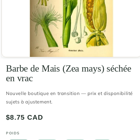
Ouvrir
le
Barbe de Mais (Zea mays) séchée
média
1
en vrac
dans
une
fenêtre
modale
Nouvelle boutique en transition — prix et disponibilité
sujets à ajustement.
Prix
$8.75 CAD
habituel
POIDS