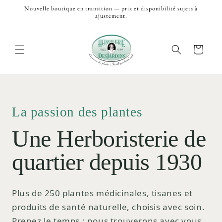
et
Nouvelle boutique en transition — prix et disponibilité sujets à
passer
ajustement.
au
contenu
Panier
La passion des plantes
Une Herboristerie de
quartier depuis 1930
Plus de 250 plantes médicinales, tisanes et
produits de santé naturelle, choisis avec soin.
Prenez le temps ; nous trouverons avec vous