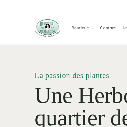
et
passer
au
contenu
Boutique
Contact
No
La passion des plantes
Une Herbo
quartier 