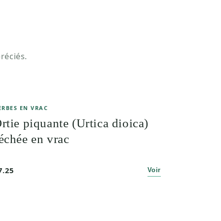
réciés.
ERBES EN VRAC
rtie piquante (Urtica dioica)
échée en vrac
7.25
Voir