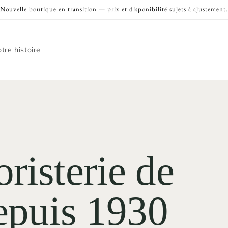
Nouvelle boutique en transition — prix et disponibilité sujets à ajustement.
tre histoire
risterie de
depuis 1930