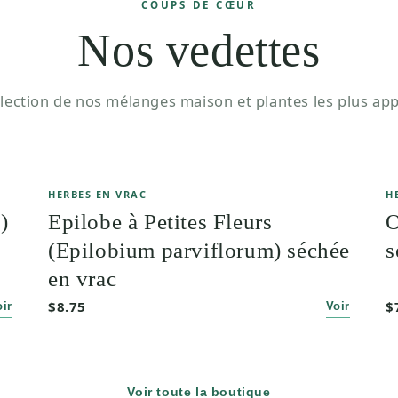
COUPS DE CŒUR
Nos vedettes
lection de nos mélanges maison et plantes les plus app
HERBES EN VRAC
H
)
Epilobe à Petites Fleurs
O
(Epilobium parviflorum) séchée
s
en vrac
$8.75
$
oir
Voir
Voir toute la boutique