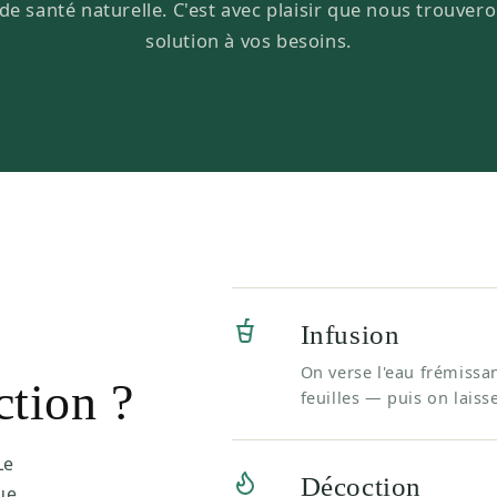
de santé naturelle. C'est avec plaisir que nous trouver
solution à vos besoins.
Infusion
On verse l'eau frémissan
ction ?
feuilles — puis on laiss
Le
Décoction
ue