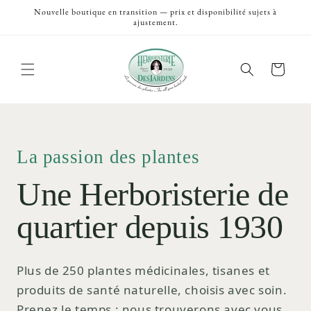
et
Nouvelle boutique en transition — prix et disponibilité sujets à
passer
ajustement.
au
contenu
Panier
La passion des plantes
Une Herboristerie de
quartier depuis 1930
Plus de 250 plantes médicinales, tisanes et
produits de santé naturelle, choisis avec soin.
Prenez le temps ; nous trouverons avec vous