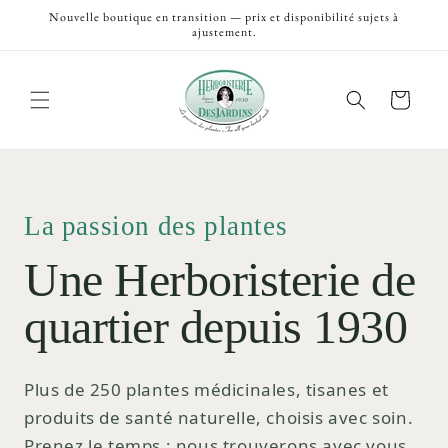
et
Nouvelle boutique en transition — prix et disponibilité sujets à
passer
ajustement.
au
contenu
Panier
La passion des plantes
Une Herboristerie de
quartier depuis 1930
Plus de 250 plantes médicinales, tisanes et
produits de santé naturelle, choisis avec soin.
Prenez le temps ; nous trouverons avec vous