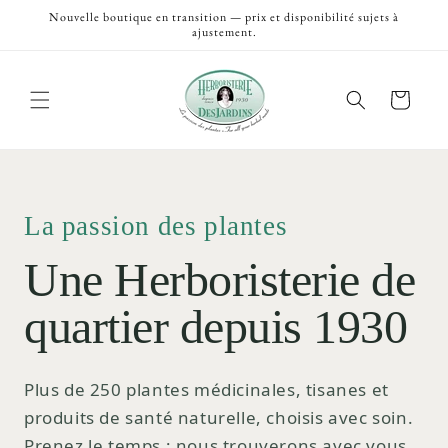
et
Nouvelle boutique en transition — prix et disponibilité sujets à
passer
ajustement.
au
contenu
Panier
La passion des plantes
Une Herboristerie de
quartier depuis 1930
Plus de 250 plantes médicinales, tisanes et
produits de santé naturelle, choisis avec soin.
Prenez le temps ; nous trouverons avec vous