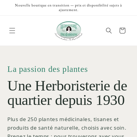
et
Nouvelle boutique en transition — prix et disponibilité sujets à
passer
ajustement.
au
contenu
Panier
La passion des plantes
Une Herboristerie de
quartier depuis 1930
Plus de 250 plantes médicinales, tisanes et
produits de santé naturelle, choisis avec soin.
Prenez le temps ; nous trouverons avec vous