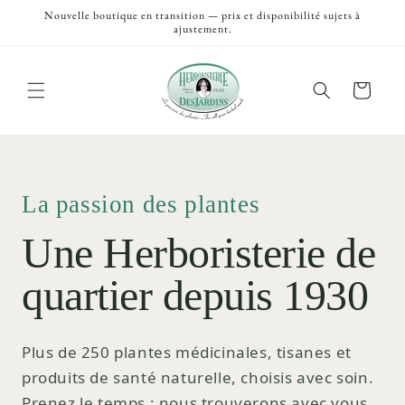
et
Nouvelle boutique en transition — prix et disponibilité sujets à
passer
ajustement.
au
contenu
Panier
La passion des plantes
Une Herboristerie de
quartier depuis 1930
Plus de 250 plantes médicinales, tisanes et
produits de santé naturelle, choisis avec soin.
Prenez le temps ; nous trouverons avec vous