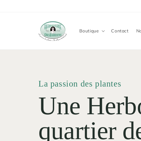
et
passer
au
contenu
Boutique
Contact
No
La passion des plantes
Une Herbo
quartier 