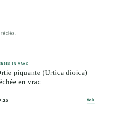
réciés.
ERBES EN VRAC
rtie piquante (Urtica dioica)
échée en vrac
7.25
Voir