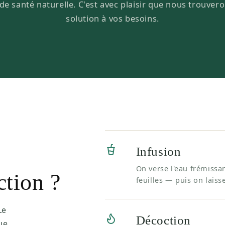
de santé naturelle. C'est avec plaisir que nous trouver
solution à vos besoins.
Infusion
On verse l'eau frémissan
ction ?
feuilles — puis on laiss
Le
Décoction
ue