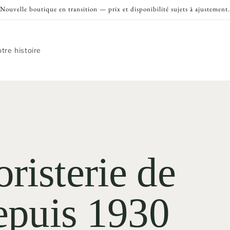
Nouvelle boutique en transition — prix et disponibilité sujets à ajustement.
tre histoire
risterie de
depuis 1930