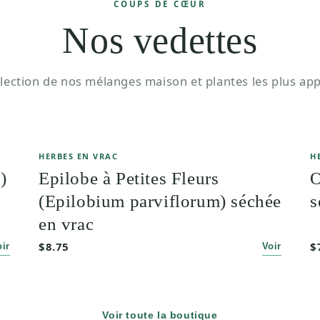
COUPS DE CŒUR
Nos vedettes
lection de nos mélanges maison et plantes les plus app
HERBES EN VRAC
H
)
Epilobe à Petites Fleurs
O
(Epilobium parviflorum) séchée
s
en vrac
$8.75
$
oir
Voir
Voir toute la boutique