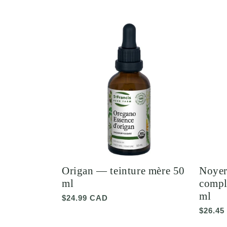
Origan — teinture mère 50
Noyer
ml
compl
ml
Prix
$24.99 CAD
habituel
Prix
$26.45
habitu