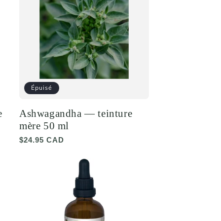
Épuisé
e
Ashwagandha — teinture
mère 50 ml
Prix
$24.95 CAD
habituel