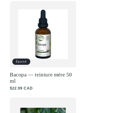
Épuisé
Bacopa — teinture mère 50
ml
Prix
$22.99 CAD
habituel