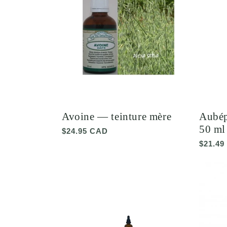
Avoine — teinture mère
Aubép
50 ml
Prix
$24.95 CAD
habituel
Prix
$21.49
habitu