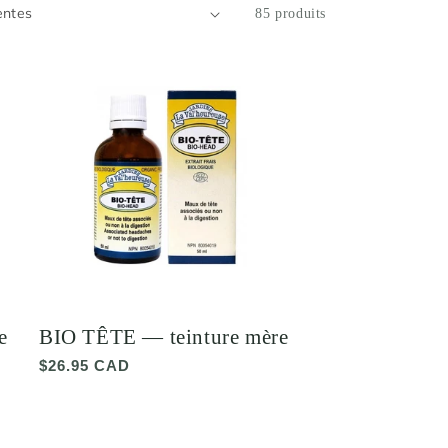
85 produits
e
BIO TÊTE — teinture mère
Prix
$26.95 CAD
habituel