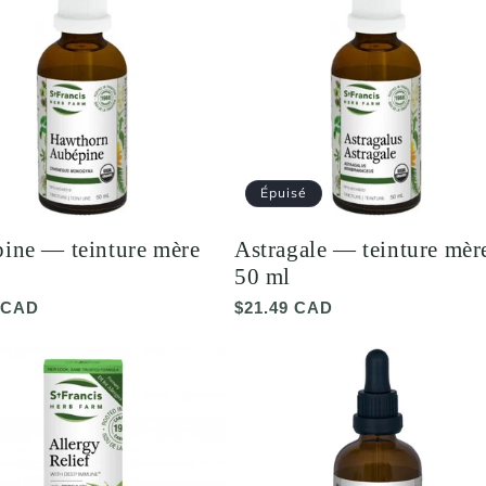
Épuisé
ine — teinture mère
Astragale — teinture mèr
50 ml
 CAD
Prix
$21.49 CAD
el
habituel