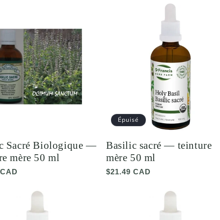
Épuisé
ic Sacré Biologique —
Basilic sacré — teinture
ure mère 50 ml
mère 50 ml
 CAD
Prix
$21.49 CAD
el
habituel