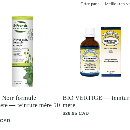
Trier par :
 Noir formule
BIO VERTIGE — teintur
ete — teinture mère 50
mère
Prix
$26.95 CAD
habituel
 CAD
el