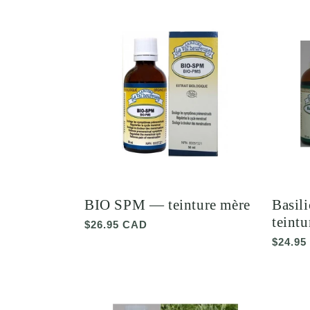
BIO SPM — teinture mère
Basil
teint
Prix
$26.95 CAD
habituel
Prix
$24.95
habitu