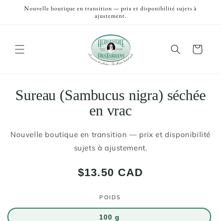
et
Nouvelle boutique en transition — prix et disponibilité sujets à
passer
ajustement.
au
contenu
Panier
Passer aux
Sureau (Sambucus nigra) séchée
informations
en vrac
produits
Nouvelle boutique en transition — prix et disponibilité
sujets à ajustement.
Prix
$13.50 CAD
habituel
POIDS
100 g