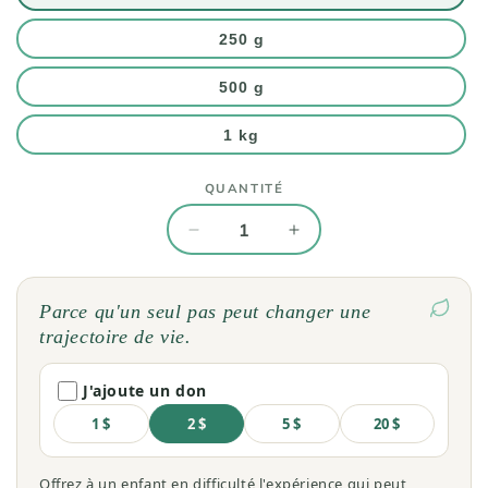
250 g
500 g
1 kg
QUANTITÉ
Quantité
Réduire
Augmenter
la
la
quantité
quantité
de
de
Parce qu'un seul pas peut changer une
Sureau
Sureau
trajectoire de vie.
(Sambucus
(Sambucus
nigra)
nigra)
J'ajoute un don
séchée
séchée
en
en
1 $
2 $
5 $
20 $
vrac
vrac
Offrez à un enfant en difficulté l'expérience qui peut