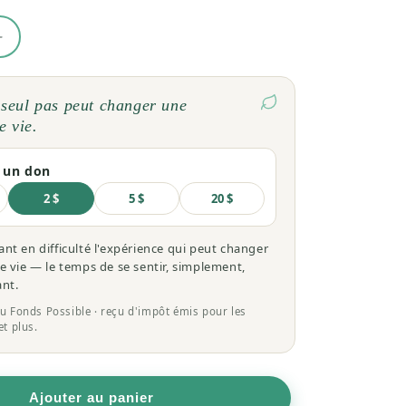
Augmenter
la
quantité
de
 seul pas peut changer une
Savon
e vie.
au
Sapin
e un don
Baumier
2 $
5 $
20 $
ant en difficulté l'expérience qui peut changer
de vie — le temps de se sentir, simplement,
nt.
u Fonds Possible · reçu d'impôt émis pour les
et plus.
Ajouter au panier