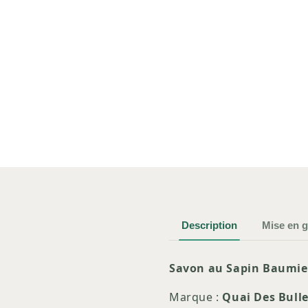
fenêtre
modale
Description
Mise en 
Savon au Sapin Baumie
Marque :
Quai Des Bull