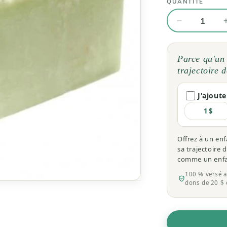
QUANTITÉ
Quantité
Réduire
la
quantité
de
Parce qu'un
Savon
trajectoire d
au
Sapin
J'ajout
Baumier
1 $
Offrez à un enf
sa trajectoire 
comme un enfa
100 % versé a
dons de 20 $ 