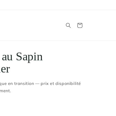
Panier
 au Sapin
er
ue en transition — prix et disponibilité
ement.
D