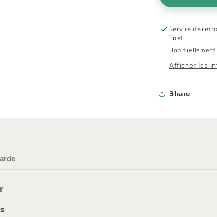
Service de retr
East
Habituellement 
Afficher les i
Share
garde
r
es