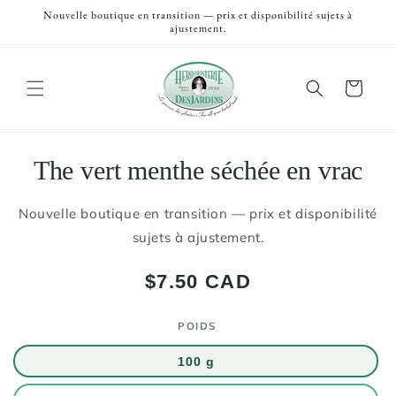
et
Nouvelle boutique en transition — prix et disponibilité sujets à
passer
ajustement.
au
contenu
Panier
Passer aux
The vert menthe séchée en vrac
informations
produits
Nouvelle boutique en transition — prix et disponibilité
sujets à ajustement.
Prix
$7.50 CAD
habituel
POIDS
100 g