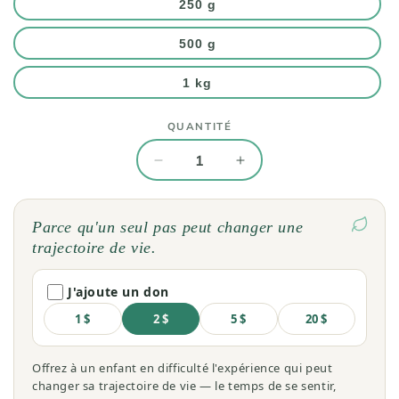
250 g
500 g
1 kg
QUANTITÉ
Quantité
Réduire
Augmenter
la
la
quantité
quantité
de
de
Parce qu'un seul pas peut changer une
The
The
trajectoire de vie.
vert
vert
menthe
menthe
J'ajoute un don
séchée
séchée
en
en
1 $
2 $
5 $
20 $
vrac
vrac
Offrez à un enfant en difficulté l'expérience qui peut
changer sa trajectoire de vie — le temps de se sentir,