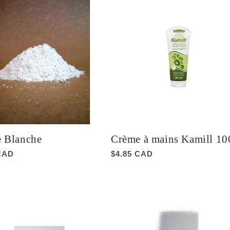
e Blanche
Crème à mains Kamill 1
CAD
Prix
$4.85 CAD
el
habituel