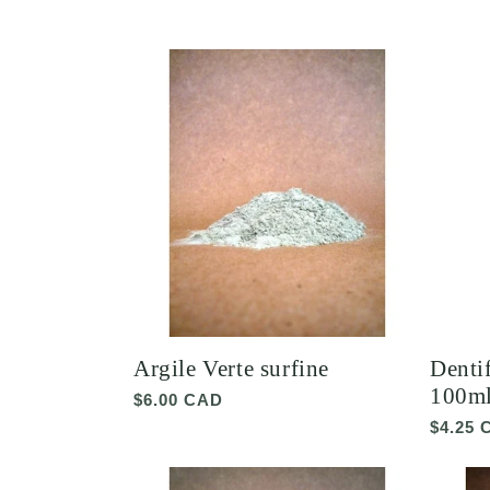
Argile Verte surfine
Dentif
100m
Prix
$6.00 CAD
habituel
Prix
$4.25 
habitu