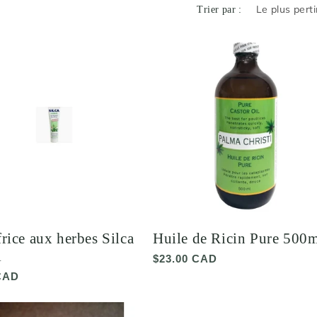
Trier par :
rice aux herbes Silca
Huile de Ricin Pure 500
l
Prix
$23.00 CAD
habituel
CAD
el