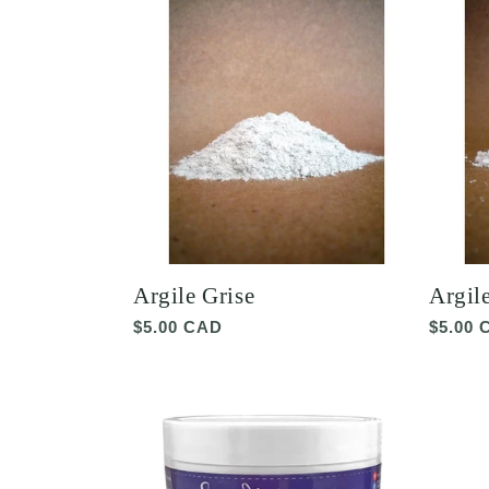
Argile Grise
Argil
Prix
$5.00 CAD
Prix
$5.00 
habituel
habitu