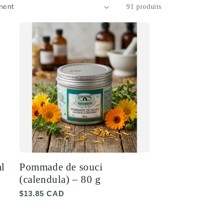
91 produits
ml
Pommade de souci
(calendula) – 80 g
Prix
$13.85 CAD
habituel