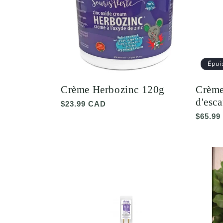
Épui
Crème Herbozinc 120g
Crème 
d'esca
Prix
$23.99 CAD
habituel
Prix
$65.99
habitu