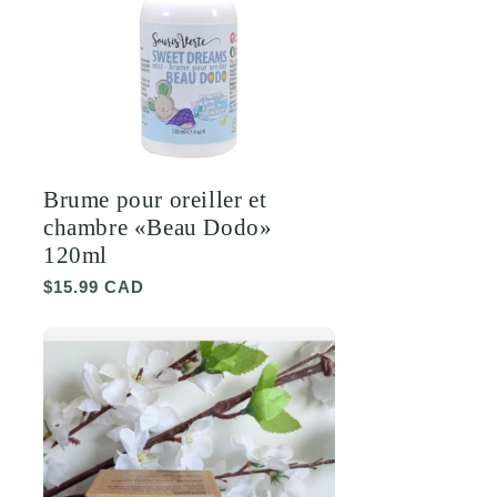
Brume pour oreiller et
chambre «Beau Dodo»
120ml
Prix
$15.99 CAD
habituel