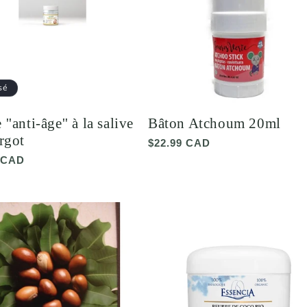
sé
''anti-âge'' à la salive
Bâton Atchoum 20ml
rgot
Prix
$22.99 CAD
habituel
 CAD
el