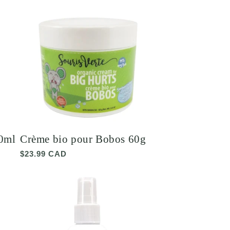
00ml
Crème bio pour Bobos 60g
Prix
$23.99 CAD
habituel