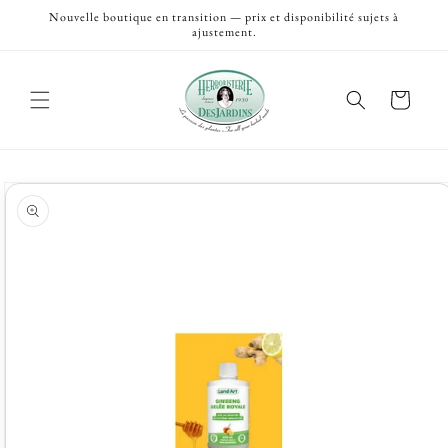
et
Nouvelle boutique en transition — prix et disponibilité sujets à
passer
ajustement.
au
contenu
Panier
Passer aux
informations
produits