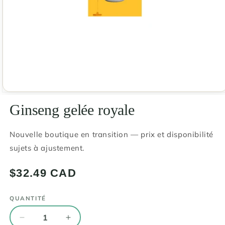
Ouvrir
le
Ginseng gelée royale
média
1
dans
une
Nouvelle boutique en transition — prix et disponibilité
fenêtre
sujets à ajustement.
modale
Prix
$32.49 CAD
habituel
QUANTITÉ
Quantité
Réduire
Augmenter