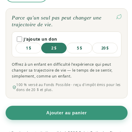
la
la
quantité
quantité
de
de
Parce qu'un seul pas peut changer une
Ginseng
Ginseng
trajectoire de vie.
gelée
gelée
royale
royale
J'ajoute un don
1 $
2 $
5 $
20 $
Offrez à un enfant en difficulté l'expérience qui peut
changer sa trajectoire de vie — le temps de se sentir,
simplement, comme un enfant.
100 % versé au Fonds Possible · reçu d'impôt émis pour les
dons de 20 $ et plus.
Ajouter au panier