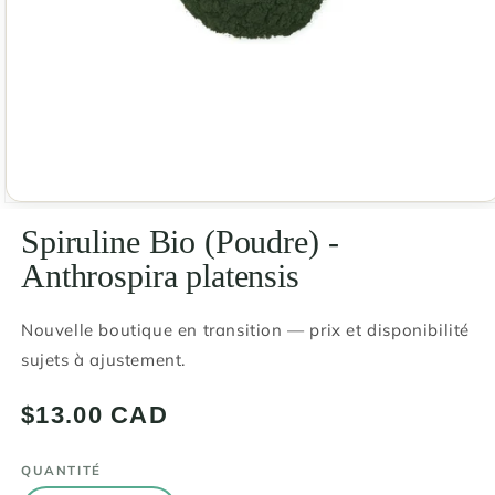
Ouvrir
le
Spiruline Bio (Poudre) -
média
1
Anthrospira platensis
dans
une
fenêtre
modale
Nouvelle boutique en transition — prix et disponibilité
sujets à ajustement.
Prix
$13.00 CAD
habituel
QUANTITÉ
Quantité