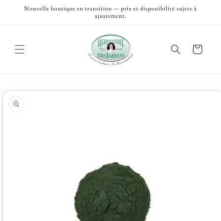
et
Nouvelle boutique en transition — prix et disponibilité sujets à
passer
ajustement.
au
contenu
Panier
Passer aux
informations
produits