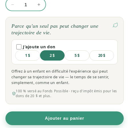
Réduire
Augmenter
la
la
quantité
quantité
de
de
Parce qu'un seul pas peut changer une
Spiruline
Spiruline
trajectoire de vie.
Bio
Bio
(Poudre)
(Poudre)
J'ajoute un don
-
-
Anthrospira
Anthrospira
1 $
2 $
5 $
20 $
platensis
platensis
Offrez à un enfant en difficulté l'expérience qui peut
changer sa trajectoire de vie — le temps de se sentir,
simplement, comme un enfant.
100 % versé au Fonds Possible · reçu d'impôt émis pour les
dons de 20 $ et plus.
Ajouter au panier