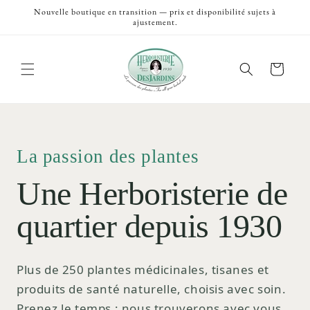
et
Nouvelle boutique en transition — prix et disponibilité sujets à
passer
ajustement.
au
contenu
Panier
La passion des plantes
Une Herboristerie de
quartier depuis 1930
Plus de 250 plantes médicinales, tisanes et
produits de santé naturelle, choisis avec soin.
Prenez le temps ; nous trouverons avec vous