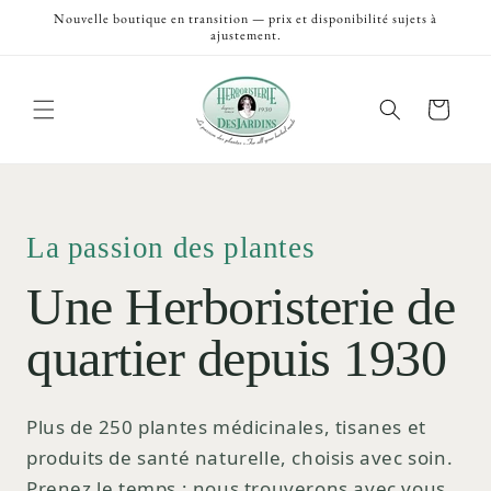
et
Nouvelle boutique en transition — prix et disponibilité sujets à
passer
ajustement.
au
contenu
Panier
La passion des plantes
Une Herboristerie de
quartier depuis 1930
Plus de 250 plantes médicinales, tisanes et
produits de santé naturelle, choisis avec soin.
Prenez le temps ; nous trouverons avec vous