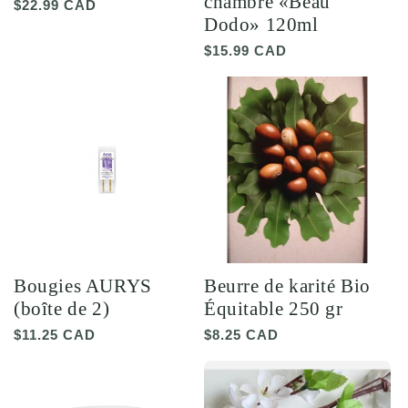
chambre «Beau
Prix
$22.99 CAD
Dodo» 120ml
habituel
Prix
$15.99 CAD
habituel
Bougies AURYS
Beurre de karité Bio
(boîte de 2)
Équitable 250 gr
Prix
$11.25 CAD
Prix
$8.25 CAD
habituel
habituel