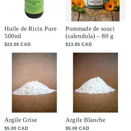
Huile de Ricin Pure
Pommade de souci
500ml
(calendula) – 80 g
Prix
$23.00 CAD
Prix
$13.85 CAD
habituel
habituel
Argile Grise
Argile Blanche
Prix
$5.00 CAD
Prix
$5.00 CAD