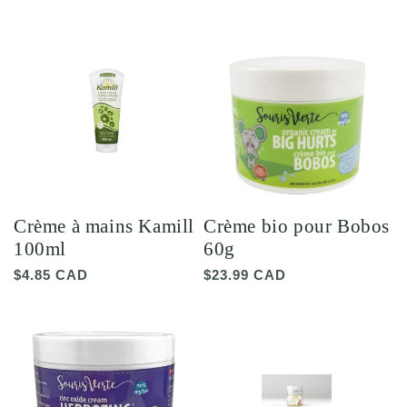
habituel
habituel
Crème à mains Kamill
Crème bio pour Bobos
100ml
60g
Prix
$4.85 CAD
Prix
$23.99 CAD
habituel
habituel