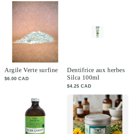
Argile Verte surfine
Dentifrice aux herbes
Silca 100ml
Prix
$6.00 CAD
habituel
Prix
$4.25 CAD
habituel