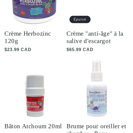
Épuisé
Crème Herbozinc
Crème ''anti-âge'' à la
120g
salive d'escargot
Prix
$23.99 CAD
Prix
$65.99 CAD
habituel
habituel
Bâton Atchoum 20ml
Brume pour oreiller et