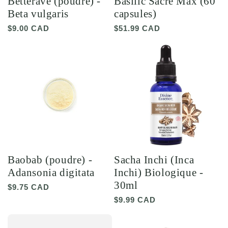
Betterave (poudre) -
Basilic Sacré Max (60
Beta vulgaris
capsules)
Prix
$9.00 CAD
Prix
$51.99 CAD
habituel
habituel
Baobab (poudre) -
Sacha Inchi (Inca
Adansonia digitata
Inchi) Biologique -
30ml
Prix
$9.75 CAD
habituel
Prix
$9.99 CAD
habituel