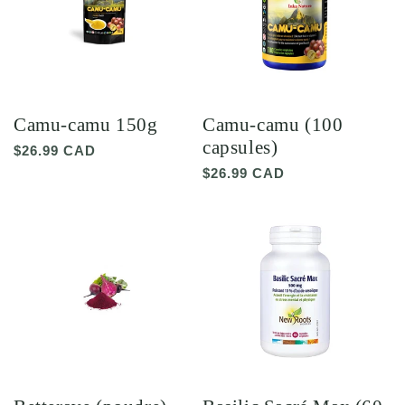
Camu-camu 150g
Camu-camu (100
capsules)
Prix
$26.99 CAD
habituel
Prix
$26.99 CAD
habituel