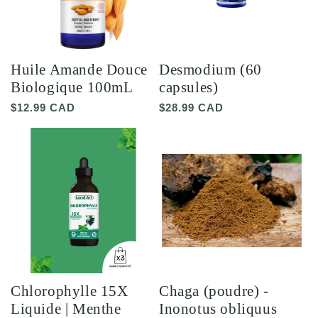
Huile Amande Douce
Desmodium (60
Biologique 100mL
capsules)
Prix
$12.99 CAD
Prix
$28.99 CAD
habituel
habituel
Chlorophylle 15X
Chaga (poudre) -
Liquide | Menthe
Inonotus obliquus