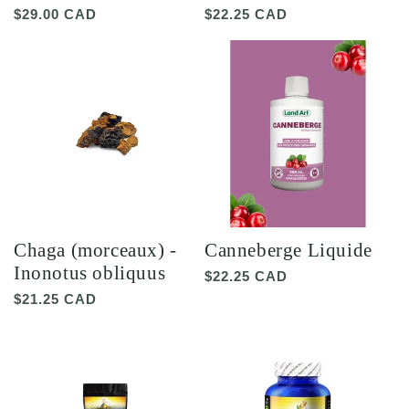
Prix
$29.00 CAD
Prix
$22.25 CAD
habituel
habituel
Chaga (morceaux) -
Canneberge Liquide
Inonotus obliquus
Prix
$22.25 CAD
habituel
Prix
$21.25 CAD
habituel