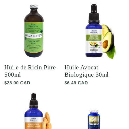
Huile de Ricin Pure
Huile Avocat
500ml
Biologique 30ml
Prix
$23.00 CAD
Prix
$6.49 CAD
habituel
habituel