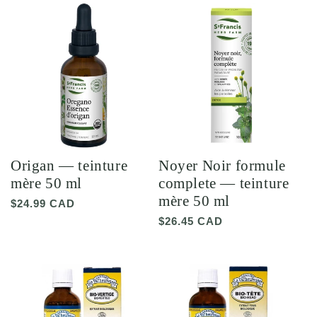
Origan — teinture
Noyer Noir formule
mère 50 ml
complete — teinture
mère 50 ml
Prix
$24.99 CAD
habituel
Prix
$26.45 CAD
habituel