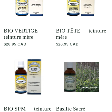
BIO VERTIGE —
BIO TÊTE — teinture
teinture mère
mère
Prix
$26.95 CAD
Prix
$26.95 CAD
habituel
habituel
BIO SPM — teinture
Basilic Sacré