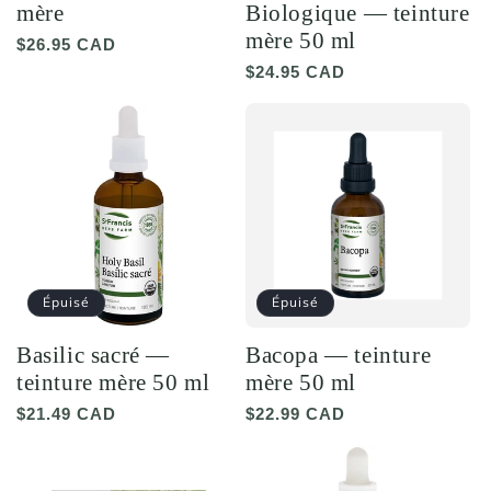
mère
Biologique — teinture
mère 50 ml
Prix
$26.95 CAD
habituel
Prix
$24.95 CAD
habituel
Épuisé
Épuisé
Basilic sacré —
Bacopa — teinture
teinture mère 50 ml
mère 50 ml
Prix
$21.49 CAD
Prix
$22.99 CAD
habituel
habituel