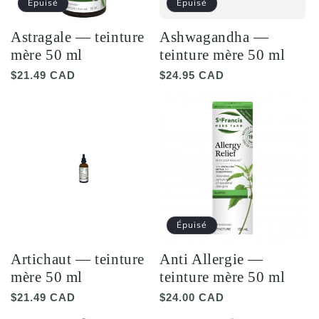
Épuisé
Épuisé
Astragale — teinture
Ashwagandha —
mère 50 ml
teinture mère 50 ml
Prix
$21.49 CAD
Prix
$24.95 CAD
habituel
habituel
Épuisé
Artichaut — teinture
Anti Allergie —
mère 50 ml
teinture mère 50 ml
Prix
$21.49 CAD
Prix
$24.00 CAD
habituel
habituel