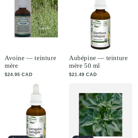
Avoine — teinture
Aubépine — teinture
mère
mère 50 ml
Prix
$24.95 CAD
Prix
$21.49 CAD
habituel
habituel