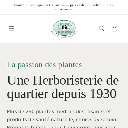
et
Nouvelle boutique en transition — prix et disponibilité sujets à
passer
ajustement.
au
contenu
Panier
La passion des plantes
Une Herboristerie de
quartier depuis 1930
Plus de 250 plantes médicinales, tisanes et
produits de santé naturelle, choisis avec soin.
Prenez le temps ; nous trouverons avec vous