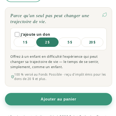
la
la
quantité
quantité
de
de
Parce qu'un seul pas peut changer une
Collagène
Collagène
trajectoire de vie.
marin
marin
corps
corps
J'ajoute un don
entier
entier
99g
99g
1 $
2 $
5 $
20 $
Offrez à un enfant en difficulté l'expérience qui peut
changer sa trajectoire de vie — le temps de se sentir,
simplement, comme un enfant.
100 % versé au Fonds Possible · reçu d'impôt émis pour les
dons de 20 $ et plus.
Ajouter au panier