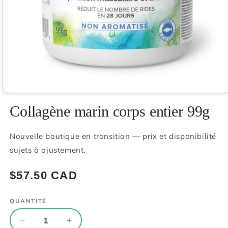
Ouvrir
le
Collagène marin corps entier 99g
média
1
dans
une
Nouvelle boutique en transition — prix et disponibilité
fenêtre
sujets à ajustement.
modale
Prix
$57.50 CAD
habituel
QUANTITÉ
Quantité
Réduire
Augmenter