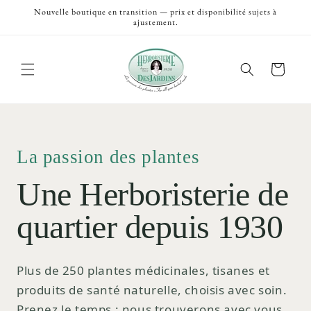
et
Nouvelle boutique en transition — prix et disponibilité sujets à
passer
ajustement.
au
contenu
Panier
La passion des plantes
Une Herboristerie de
quartier depuis 1930
Plus de 250 plantes médicinales, tisanes et
produits de santé naturelle, choisis avec soin.
Prenez le temps ; nous trouverons avec vous