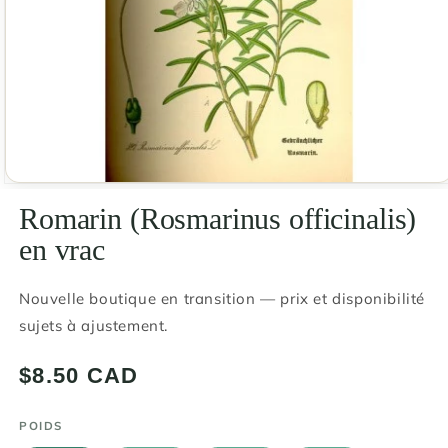
Ouvrir
le
Romarin (Rosmarinus officinalis)
média
1
en vrac
dans
une
fenêtre
modale
Nouvelle boutique en transition — prix et disponibilité
sujets à ajustement.
Prix
$8.50 CAD
habituel
POIDS