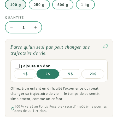
100 g
250 g
500 g
1 kg
QUANTITÉ
Quantité
Réduire
Augmenter
la
la
quantité
quantité
de
de
Parce qu'un seul pas peut changer une
Romarin
Romarin
trajectoire de vie.
(Rosmarinus
(Rosmarinus
officinalis)
officinalis)
J'ajoute un don
en
en
vrac
vrac
1 $
2 $
5 $
20 $
Offrez à un enfant en difficulté l'expérience qui peut
changer sa trajectoire de vie — le temps de se sentir,
simplement, comme un enfant.
100 % versé au Fonds Possible · reçu d'impôt émis pour les
dons de 20 $ et plus.