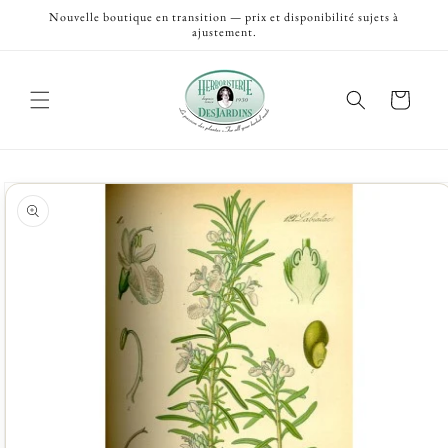
et
Nouvelle boutique en transition — prix et disponibilité sujets à
passer
ajustement.
au
contenu
Panier
Passer aux
informations
produits