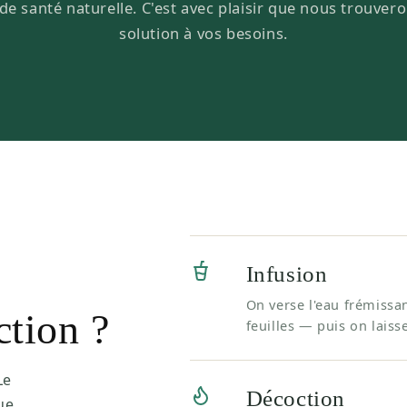
de santé naturelle. C'est avec plaisir que nous trouver
solution à vos besoins.
Infusion
On verse l'eau frémissan
ction ?
feuilles — puis on laiss
Le
Décoction
ue