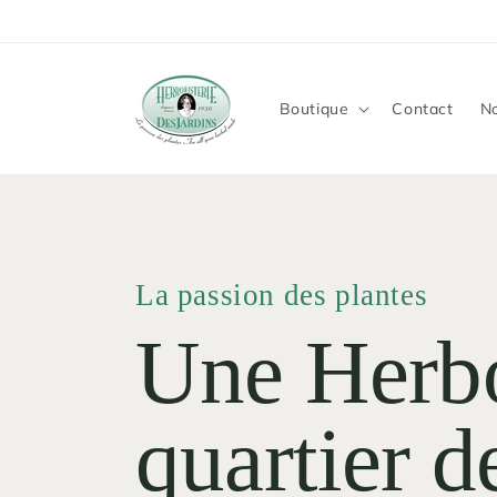
et
passer
au
contenu
Boutique
Contact
No
La passion des plantes
Une Herbo
quartier 