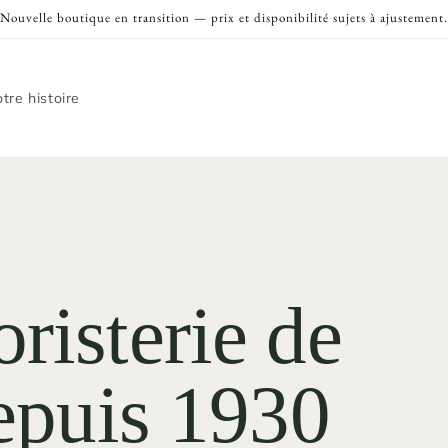
Nouvelle boutique en transition — prix et disponibilité sujets à ajustement.
tre histoire
risterie de
depuis 1930