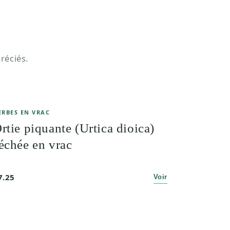
réciés.
ERBES EN VRAC
rtie piquante (Urtica dioica)
échée en vrac
7.25
Voir