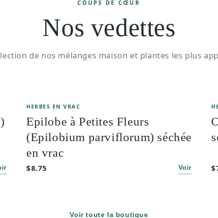
COUPS DE CŒUR
Nos vedettes
lection de nos mélanges maison et plantes les plus app
HERBES EN VRAC
H
)
Epilobe à Petites Fleurs
O
(Epilobium parviflorum) séchée
s
en vrac
$8.75
$
oir
Voir
Voir toute la boutique