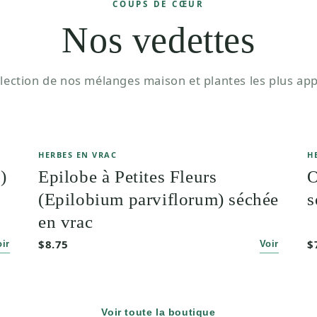
COUPS DE CŒUR
Nos vedettes
lection de nos mélanges maison et plantes les plus app
HERBES EN VRAC
H
)
Epilobe à Petites Fleurs
O
(Epilobium parviflorum) séchée
s
en vrac
$8.75
$
oir
Voir
Voir toute la boutique