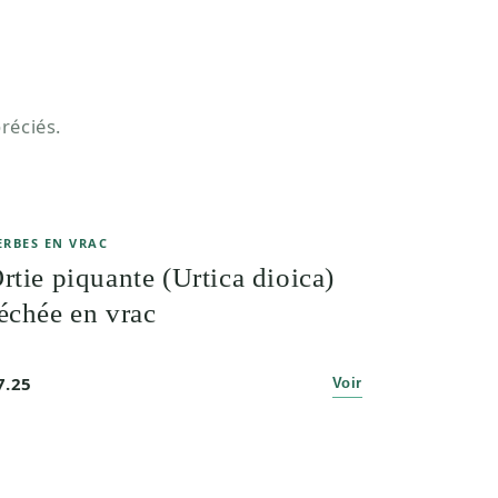
réciés.
ERBES EN VRAC
rtie piquante (Urtica dioica)
échée en vrac
7.25
Voir