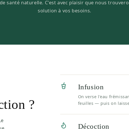
de santé naturelle. C'est avec plaisir que nous trouver
solution à vos besoins.
Infusion
On verse l'eau frémissan
ction ?
feuilles — puis on laiss
Le
Décoction
ue