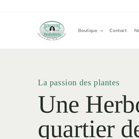
et
passer
au
contenu
Boutique
Contact
No
La passion des plantes
Une Herbo
quartier 