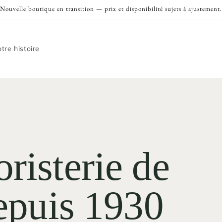
Nouvelle boutique en transition — prix et disponibilité sujets à ajustement.
tre histoire
risterie de
depuis 1930