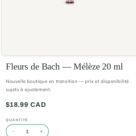
Ouvrir
le
Fleurs de Bach — Mélèze 20 ml
média
1
dans
une
Nouvelle boutique en transition — prix et disponibilité
fenêtre
sujets à ajustement.
modale
Prix
$18.99 CAD
habituel
QUANTITÉ
Quantité
Réduire
Augmenter