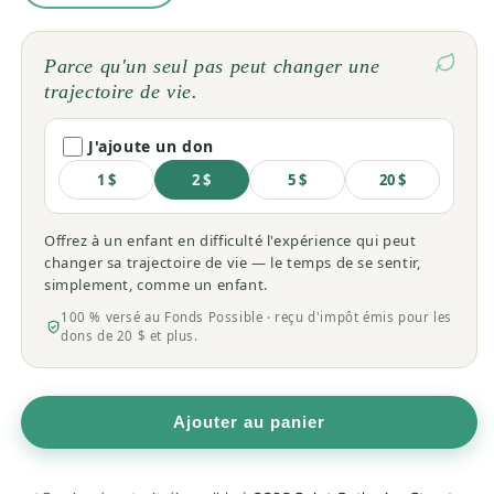
la
la
quantité
quantité
de
de
Parce qu'un seul pas peut changer une
Fleurs
Fleurs
trajectoire de vie.
de
de
Bach
Bach
J'ajoute un don
—
—
Mélèze
Mélèze
1 $
2 $
5 $
20 $
20
20
ml
ml
Offrez à un enfant en difficulté l'expérience qui peut
changer sa trajectoire de vie — le temps de se sentir,
simplement, comme un enfant.
100 % versé au Fonds Possible · reçu d'impôt émis pour les
dons de 20 $ et plus.
Ajouter au panier