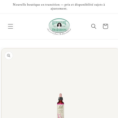
et
Nouvelle boutique en transition — prix et disponibilité sujets à
passer
ajustement.
au
contenu
Panier
Passer aux
informations
produits