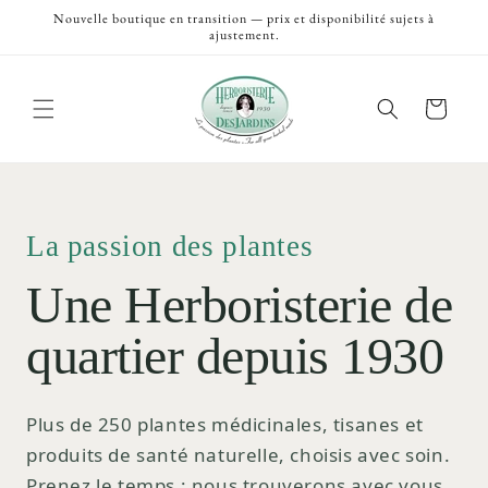
et
Nouvelle boutique en transition — prix et disponibilité sujets à
passer
ajustement.
au
contenu
Panier
La passion des plantes
Une Herboristerie de
quartier depuis 1930
Plus de 250 plantes médicinales, tisanes et
produits de santé naturelle, choisis avec soin.
Prenez le temps ; nous trouverons avec vous