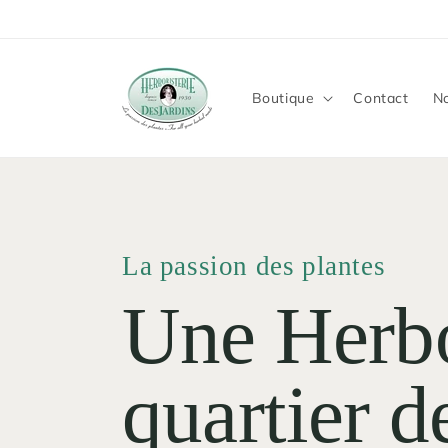
et
passer
au
contenu
Boutique
Contact
No
La passion des plantes
Une Herbo
quartier 