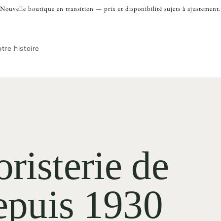
Nouvelle boutique en transition — prix et disponibilité sujets à ajustement.
tre histoire
risterie de
depuis 1930