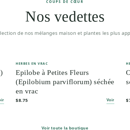
COUPS DE CŒUR
Nos vedettes
lection de nos mélanges maison et plantes les plus app
HERBES EN VRAC
H
)
Epilobe à Petites Fleurs
O
(Epilobium parviflorum) séchée
s
en vrac
$8.75
$
oir
Voir
Voir toute la boutique