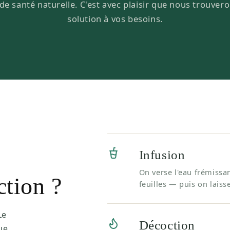
de santé naturelle. C'est avec plaisir que nous trouver
solution à vos besoins.
Infusion
On verse l'eau frémissan
ction ?
feuilles — puis on laiss
Le
Décoction
ue