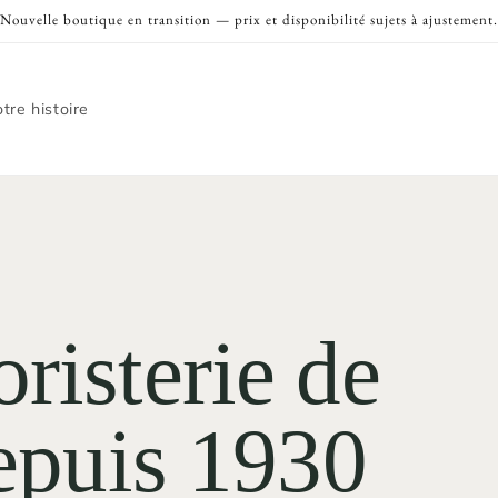
Nouvelle boutique en transition — prix et disponibilité sujets à ajustement.
tre histoire
risterie de
depuis 1930