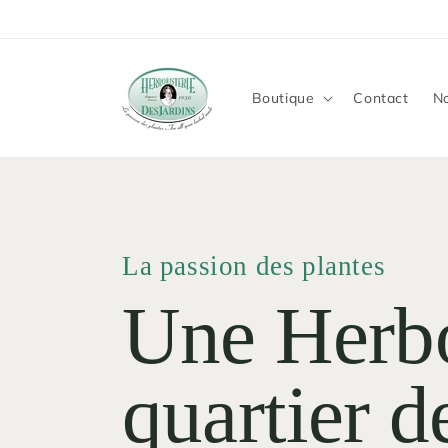
et
passer
au
contenu
Boutique
Contact
No
La passion des plantes
Une Herbo
quartier 