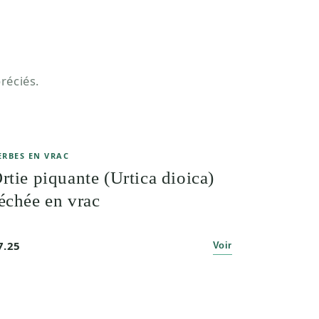
réciés.
ERBES EN VRAC
rtie piquante (Urtica dioica)
échée en vrac
7.25
Voir