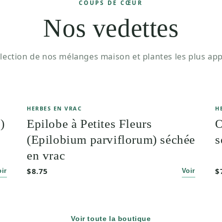
COUPS DE CŒUR
Nos vedettes
lection de nos mélanges maison et plantes les plus app
HERBES EN VRAC
H
)
Epilobe à Petites Fleurs
O
(Epilobium parviflorum) séchée
s
en vrac
$8.75
$
oir
Voir
Voir toute la boutique