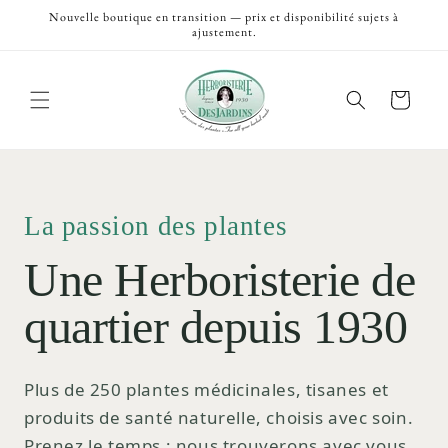
et
Nouvelle boutique en transition — prix et disponibilité sujets à
passer
ajustement.
au
contenu
Panier
La passion des plantes
Une Herboristerie de
quartier depuis 1930
Plus de 250 plantes médicinales, tisanes et
produits de santé naturelle, choisis avec soin.
Prenez le temps ; nous trouverons avec vous