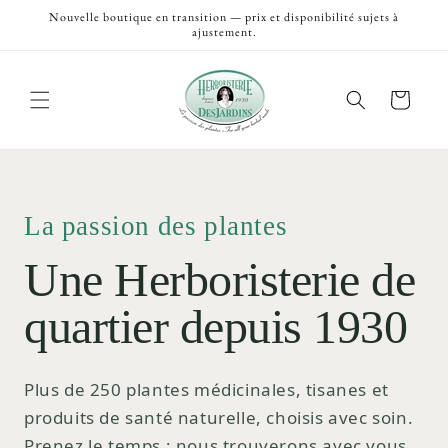
et
Nouvelle boutique en transition — prix et disponibilité sujets à
passer
ajustement.
au
contenu
Panier
La passion des plantes
Une Herboristerie de
quartier depuis 1930
Plus de 250 plantes médicinales, tisanes et
produits de santé naturelle, choisis avec soin.
Prenez le temps ; nous trouverons avec vous