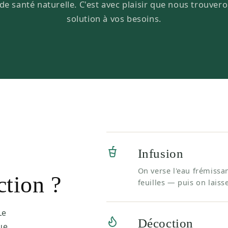
de santé naturelle. C'est avec plaisir que nous trouver
solution à vos besoins.
Infusion
On verse l'eau frémissan
ction ?
feuilles — puis on laiss
Le
Décoction
ue