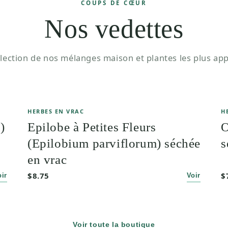
COUPS DE CŒUR
Nos vedettes
lection de nos mélanges maison et plantes les plus app
HERBES EN VRAC
H
)
Epilobe à Petites Fleurs
O
(Epilobium parviflorum) séchée
s
en vrac
$8.75
$
oir
Voir
Voir toute la boutique