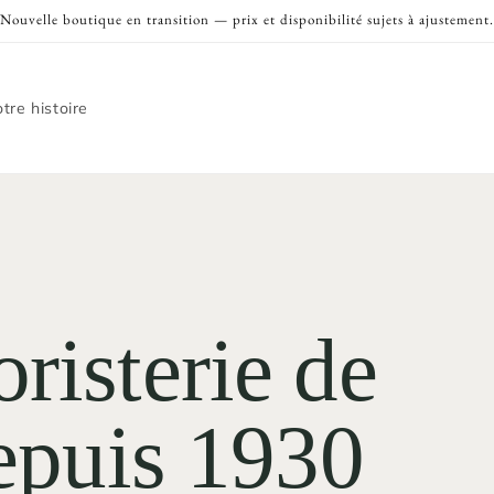
Nouvelle boutique en transition — prix et disponibilité sujets à ajustement.
tre histoire
risterie de
depuis 1930