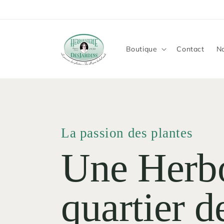
et
passer
au
contenu
Boutique
Contact
No
La passion des plantes
Une Herbo
quartier 