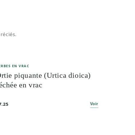
réciés.
ERBES EN VRAC
rtie piquante (Urtica dioica)
échée en vrac
7.25
Voir