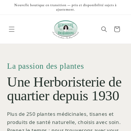
et
Nouvelle boutique en transition — prix et disponibilité sujets à
passer
ajustement.
au
contenu
Panier
La passion des plantes
Une Herboristerie de
quartier depuis 1930
Plus de 250 plantes médicinales, tisanes et
produits de santé naturelle, choisis avec soin.
Prenez le temps ; nous trouverons avec vous