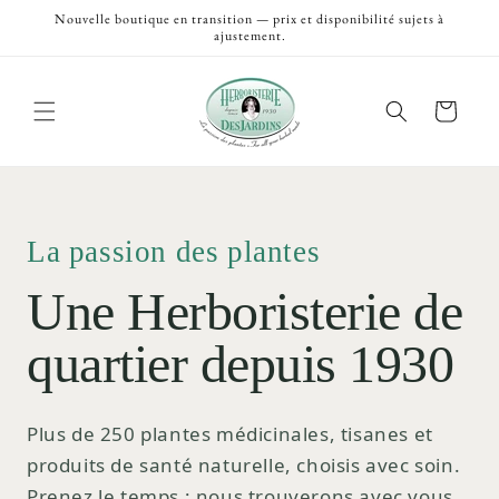
et
Nouvelle boutique en transition — prix et disponibilité sujets à
passer
ajustement.
au
contenu
Panier
La passion des plantes
Une Herboristerie de
quartier depuis 1930
Plus de 250 plantes médicinales, tisanes et
produits de santé naturelle, choisis avec soin.
Prenez le temps ; nous trouverons avec vous